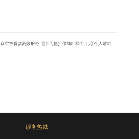
,北京空放贷款高效服务,北京无抵押借钱轻松申,北京个人放款
服务热线