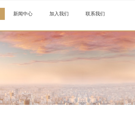
新闻中心
加入我们
联系我们