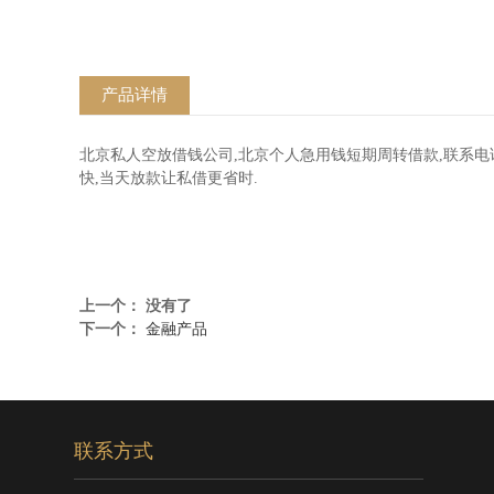
产品详情
北京私人空放借钱公司,北京个人急用钱短期周转借款,联系电话1
快,当天放款让私借更省时.
上一个： 没有了
下一个：
金融产品
联系方式