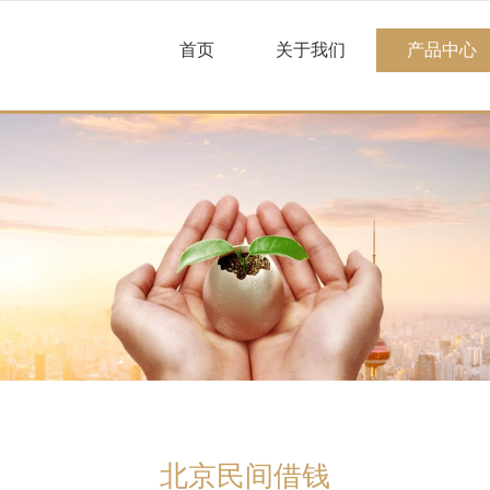
首页
关于我们
产品中心
北京民间借钱